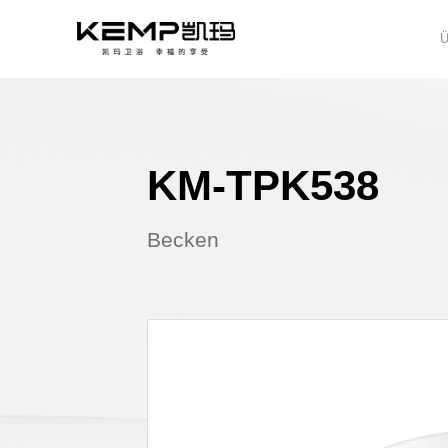
KM-TPK
Becken