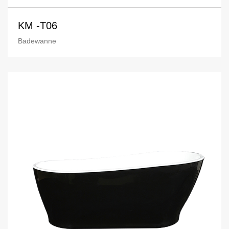
KM -T06
Badewanne